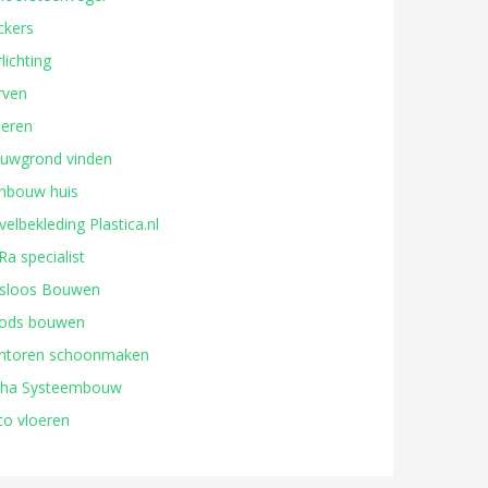
ckers
lichting
rven
oeren
uwgrond vinden
nbouw huis
velbekleding Plastica.nl
Ra specialist
sloos Bouwen
ods bouwen
ntoren schoonmaken
ha Systeembouw
co vloeren