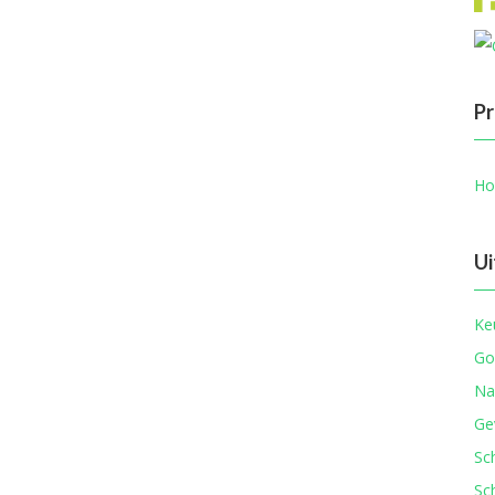
Pr
Ho
Ui
Ke
Go
Na
Ge
Sc
Sc