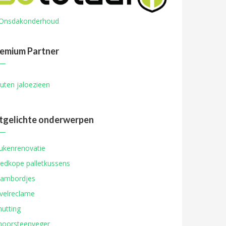
emium Partner
uten jaloezieen
tgelichte onderwerpen
ukenrenovatie
edkope palletkussens
ambordjes
velreclame
hutting
hoorsteenveger