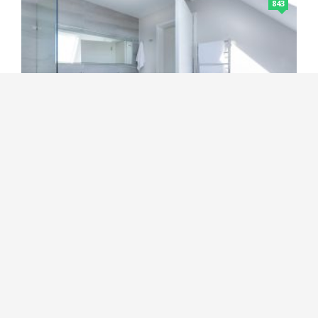
843
Tim
Alles over de Japandi
badkamerstijl
mei 06, 2024