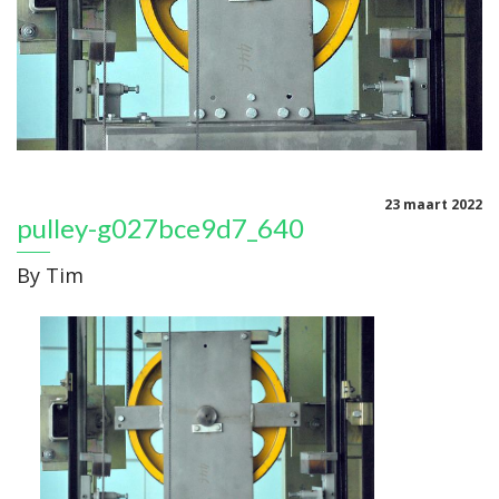
23 maart 2022
pulley-g027bce9d7_640
By
Tim