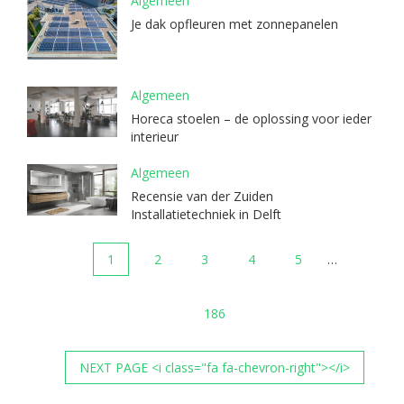
Algemeen
Je dak opfleuren met zonnepanelen
Algemeen
Horeca stoelen – de oplossing voor ieder
interieur
Algemeen
Recensie van der Zuiden
Installatietechniek in Delft
1
2
3
4
5
…
186
NEXT PAGE <i class="fa fa-chevron-right"></i>