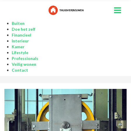
Buiten
Doe het zelf
Financieel
Interieur
Kamer
Lifestyle
Professionals
Veilig wonen
Contact