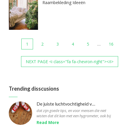
Raambekleding Ideeën
1
2
3
4
5
…
16
NEXT PAGE <i class="fa fa-chevron-right"></i>
Trending disscusions
De juiste luchtvochtigheid voor parketvloeren
dat zijn goede tips, en voor mensen die niet
wisten dat dit kan met een hygrometer, ook bij
wat je kan doen bij een te hoge/lage
Read More
luchtvochtigheid,