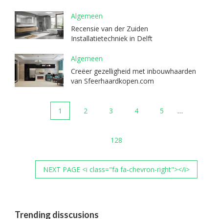
Algemeen
Recensie van der Zuiden
Installatietechniek in Delft
Algemeen
Creëer gezelligheid met inbouwhaarden
van Sfeerhaardkopen.com
1
2
3
4
5
…
128
NEXT PAGE <i class="fa fa-chevron-right"></i>
Trending disscusions