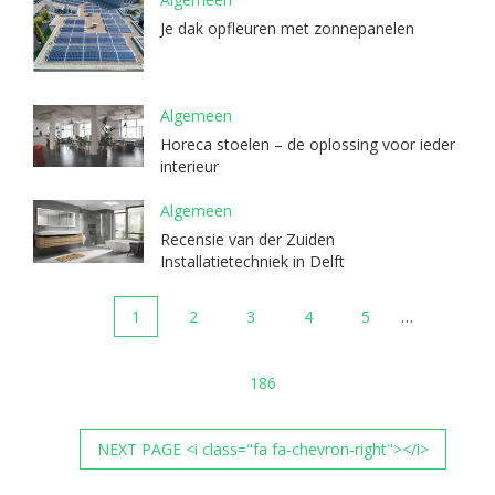
Je dak opfleuren met zonnepanelen
Algemeen
Horeca stoelen – de oplossing voor ieder
interieur
Algemeen
Recensie van der Zuiden
Installatietechniek in Delft
1
2
3
4
5
…
186
NEXT PAGE <i class="fa fa-chevron-right"></i>