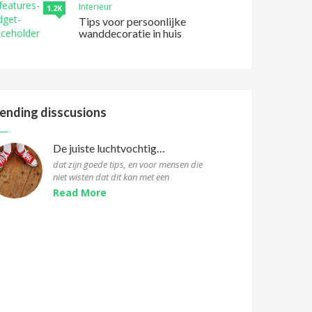
Interieur
1.2K
Tips voor persoonlijke
wanddecoratie in huis
ending disscusions
De juiste luchtvochtigheid voor parketvloeren
dat zijn goede tips, en voor mensen die
niet wisten dat dit kan met een
hygrometer, ook bij wat je kan doen bij een
Read More
te hoge/lage luchtvochtigheid,