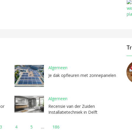
Tr
Algemeen
Je dak opfleuren met zonnepanelen
Algemeen
oor
Recensie van der Zuiden
Installatietechniek in Delft
3
4
5
…
186