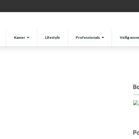
18 juli 2022
10.53.24
Kamer
Lifestyle
Professionals
Veilig won
Bo
Po