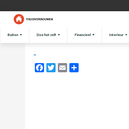
Schermafbeelding 2022-06-29 om 
Tim
Buiten
Doe het zelf
Financieel
Interieur
Facebook
Twitter
Email
Delen