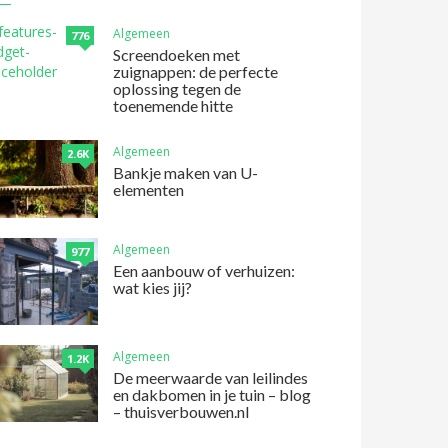
Algemeen
776
Screendoeken met
zuignappen: de perfecte
oplossing tegen de
toenemende hitte
Algemeen
2.6K
Bankje maken van U-
elementen
Algemeen
977
Een aanbouw of verhuizen:
wat kies jij?
Algemeen
1.2K
De meerwaarde van leilindes
en dakbomen in je tuin – blog
– thuisverbouwen.nl