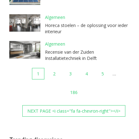
Algemeen
Horeca stoelen – de oplossing voor ieder
interieur
Algemeen
Recensie van der Zuiden
Installatietechniek in Delft
1
2
3
4
5
…
186
NEXT PAGE <i class="fa fa-chevron-right"></i>