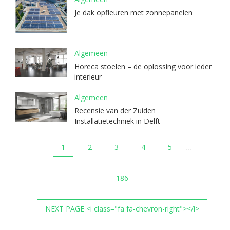
Je dak opfleuren met zonnepanelen
Algemeen
Horeca stoelen – de oplossing voor ieder
interieur
Algemeen
Recensie van der Zuiden
Installatietechniek in Delft
1
2
3
4
5
…
186
NEXT PAGE <i class="fa fa-chevron-right"></i>