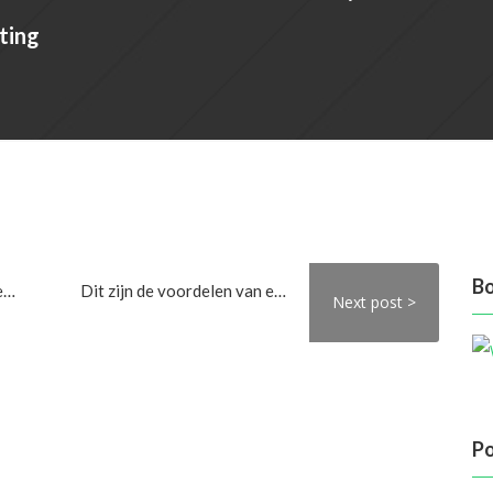
ting
Bo
Een tafelhaard voor extra gezelligheid!
Dit zijn de voordelen van een tuinafscheiding
Next post >
Po