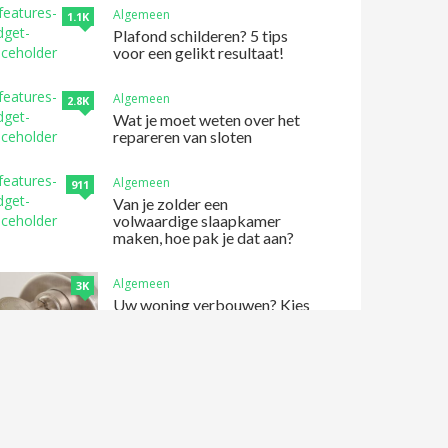
Algemeen
1.1K
Plafond schilderen? 5 tips
voor een gelikt resultaat!
Algemeen
2.8K
Wat je moet weten over het
repareren van sloten
Algemeen
911
Van je zolder een
volwaardige slaapkamer
maken, hoe pak je dat aan?
Algemeen
3K
Uw woning verbouwen? Kies
voor de goede sloten!
Algemeen
1.2K
Hoe kies je de juiste epoxy
gietvloer?