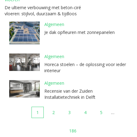
De ultieme verbouwing met beton-ciré
vloeren: stijlvol, duurzaam & tijdloos
Algemeen
Je dak opfleuren met zonnepanelen
Algemeen
Horeca stoelen – de oplossing voor ieder
interieur
Algemeen
Recensie van der Zuiden
Installatietechniek in Delft
1
2
3
4
5
…
186