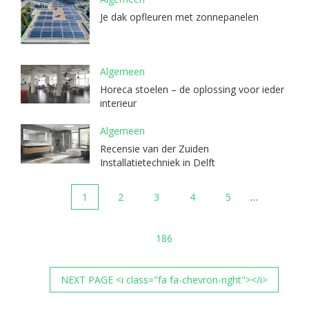
Je dak opfleuren met zonnepanelen
Algemeen
Horeca stoelen – de oplossing voor ieder
interieur
Algemeen
Recensie van der Zuiden
Installatietechniek in Delft
1
2
3
4
5
…
186
NEXT PAGE <i class="fa fa-chevron-right"></i>