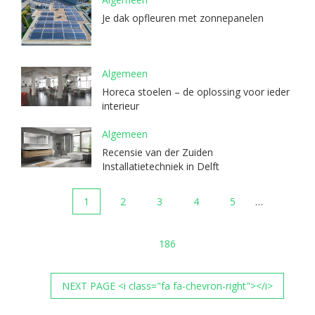
Je dak opfleuren met zonnepanelen
Algemeen
Horeca stoelen – de oplossing voor ieder
interieur
Algemeen
Recensie van der Zuiden
Installatietechniek in Delft
1
2
3
4
5
…
186
NEXT PAGE <i class="fa fa-chevron-right"></i>