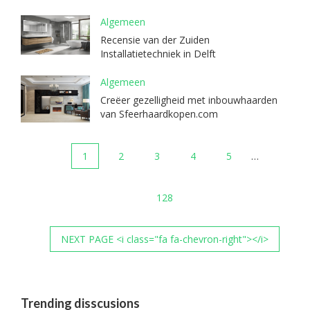
Algemeen
Recensie van der Zuiden
Installatietechniek in Delft
Algemeen
Creëer gezelligheid met inbouwhaarden
van Sfeerhaardkopen.com
1
2
3
4
5
…
128
NEXT PAGE <i class="fa fa-chevron-right"></i>
Trending disscusions