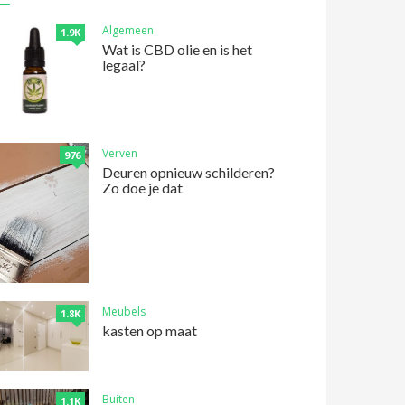
Algemeen
1.9K
Wat is CBD olie en is het
legaal?
Verven
976
Deuren opnieuw schilderen?
Zo doe je dat
Meubels
1.8K
kasten op maat
Buiten
1.1K