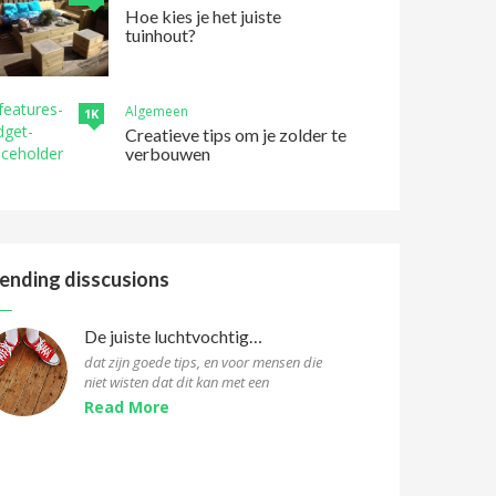
Hoe kies je het juiste
tuinhout?
Algemeen
1K
Creatieve tips om je zolder te
verbouwen
ending disscusions
De juiste luchtvochtigheid voor parketvloeren
dat zijn goede tips, en voor mensen die
niet wisten dat dit kan met een
hygrometer, ook bij wat je kan doen bij een
Read More
te hoge/lage luchtvochtigheid,