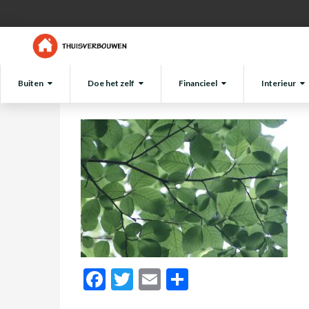
pexels-photo-72509-large
Tim
Buiten
Doe het zelf
Financieel
Interieur
Facebook
Twitter
Email
Delen