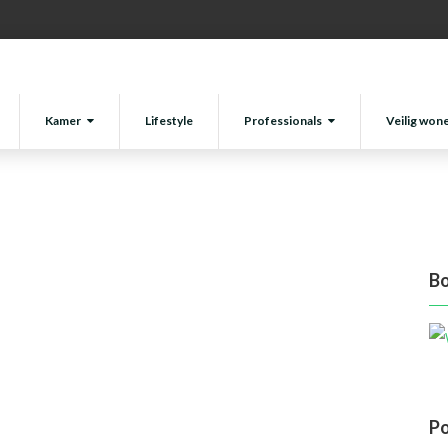
4 juli 2016
Kamer
Lifestyle
Professionals
Veilig won
Bo
Po