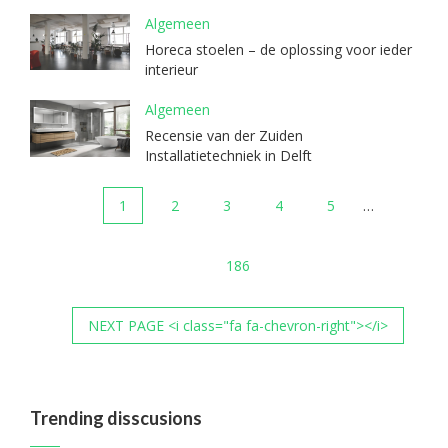
Algemeen
Horeca stoelen – de oplossing voor ieder
interieur
Algemeen
Recensie van der Zuiden
Installatietechniek in Delft
1
2
3
4
5
…
186
NEXT PAGE <i class="fa fa-chevron-right"></i>
Trending disscusions