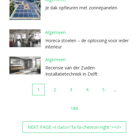
Je dak opfleuren met zonnepanelen
Algemeen
Horeca stoelen – de oplossing voor ieder
interieur
Algemeen
Recensie van der Zuiden
Installatietechniek in Delft
1
2
3
4
5
…
186
NEXT PAGE <i class="fa fa-chevron-right"></i>