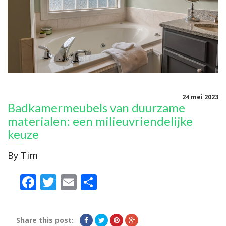
24 mei 2023
Badkamermeubels van duurzame
materialen: een milieuvriendelijke
keuze
By
Tim
Facebook
Twitter
Email
Delen
Share this post: