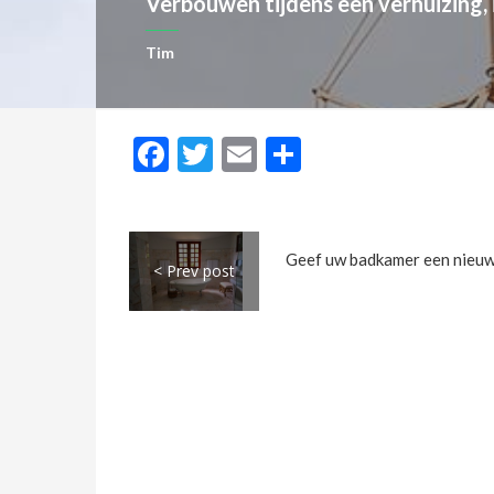
Verbouwen tijdens een verhuizing, 
Tim
Facebook
Twitter
Email
Delen
< Prev post