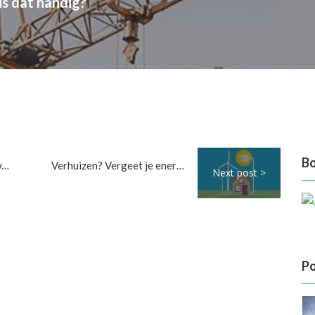
is dat handig?
Bo
Geef uw badkamer een nieuwe metamorfose
Verhuizen? Vergeet je energiecontract niet
Next post >
Po