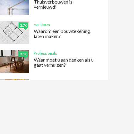
Thuisverbouwen is
vernieuwd!
Aanbouw
2.7K
Waarom een bouwtekening
laten maken?
Professionals
2.3K
Waar moet u aan denken als u
gaat verhuizen?
Verhuisbedrijf
789
Verhuislift huren? Hier moet
je op letten!
Verhuisbedrijf
2K
Tips voor besparing op je
verhuizing