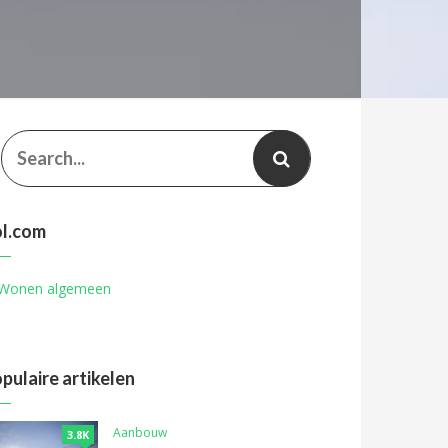
l.com
pulaire artikelen
Aanbouw
3.8K