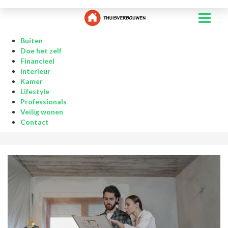
Buiten
Doe het zelf
Financieel
Interieur
Kamer
Lifestyle
Professionals
Veilig wonen
Contact