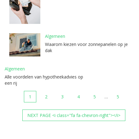
Algemeen
Waarom kiezen voor zonnepanelen op je
dak
Algemeen
Alle voordelen van hypotheekadvies op
een rij
1
2
3
4
5
…
5
NEXT PAGE <i class="fa fa-chevron-right"></i>